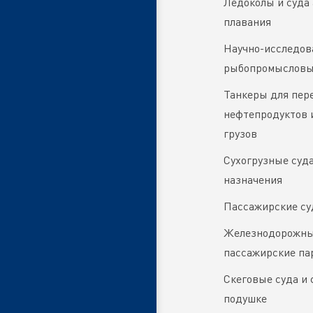
Ледоколы и суда 
плавания
Научно-исследов
рыбопромысловы
Танкеры для пер
нефтепродуктов 
грузов
Сухогрузные суда
назначения
Пассажирские су
Железнодорожные
пассажирские п
Скеговые суда и 
подушке