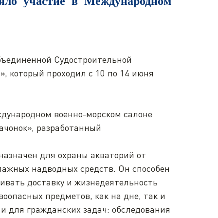
яло участие в Международном
бъединенной Судостроительной
, который проходил с 10 по 14 июня
ждународном военно-морском салоне
ачонок», разработанный
назначен для охраны акваторий от
пажных надводных средств. Он способен
чивать доставку и жизнедеятельность
воопасных предметов, как на дне, так и
 и для гражданских задач: обследования