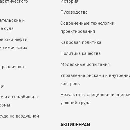
арктического
История
Руководство
ательские и
Современные технологии
е суда
проектирования
евозки нефти,
Кадровая политика
и химических
Политика качества
Модельные испытания
 различного
Управление рисками и внутренн
контроль
да
Результаты специальной оценк
 и автомобильно-
условий труда
аромы
суда на воздушной
АКЦИОНЕРАМ