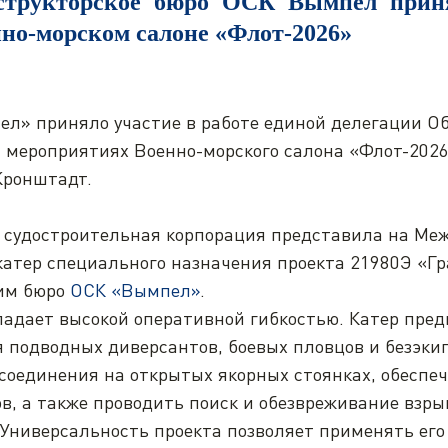
структорское бюро ОСК Вымпел прин
нно-морском салоне «Флот-2026»
л» приняло участие в работе единой делегации О
 мероприятиях Военно-морского салона «Флот-2026»
 Кронштадт.
судостроительная корпорация представила на Ме
атер специального назначения проекта 21980Э «Гр
ким бюро
ОСК «Вымпел»
.
ладает высокой оперативной гибкостью. Катер пред
 подводных диверсантов, боевых пловцов и безэки
соединения на открытых якорных стоянках, обеспе
ов, а также проводить поиск и обезвреживание взры
 Универсальность проекта позволяет применять его