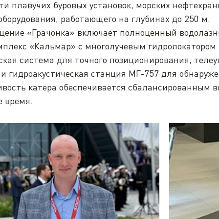
ти плавучих буровых установок, морских нефтехра
оборудования, работающего на глубинах до 250 м.
щение «Грачонка» включает полноценный водолазн
плекс «Кальмар» с многолучевым гидролокатором б
ская система для точного позиционирования, тел
и гидроакустическая станция МГ-757 для обнаруже
ивость катера обеспечивается сбалансированным в
е время.