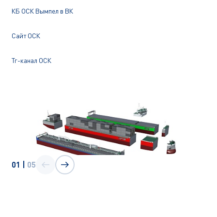
КБ ОСК Вымпел в ВК
Сайт ОСК
Тг-канал ОСК
01
|
05