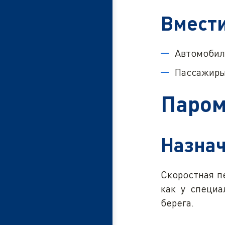
Вмест
Автомобили
Пассажиры 
Паром
Назнач
Скоростная п
как у специа
берега.